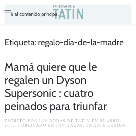
Ir al contenido principal
Etiqueta:
regalo-día-de-la-madre
Mamá quiere que le
regalen un Dyson
Supersonic : cuatro
peinados para triunfar
ESCRITO POR
LAS BODAS DE TATÍN
EN
27 ABRIL
2018
. PUBLICADO EN
INVITADAS
,
TATIN & DESIGN
.