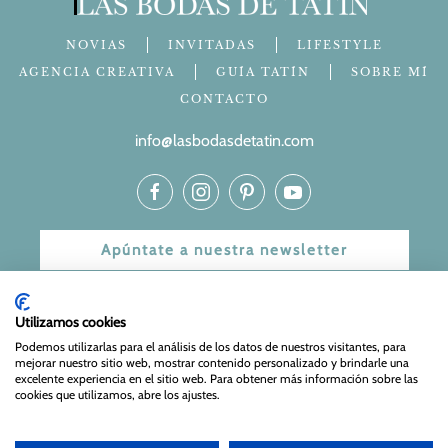
NOVIAS
INVITADAS
LIFESTYLE
AGENCIA CREATIVA
GUÍA TATÍN
SOBRE MÍ
CONTACTO
info@lasbodasdetatin.com
Apúntate a nuestra newsletter
© 2024 Las bodas de Tatín
Utilizamos cookies
Aviso Legal
|
Política de Privacidad y Cookies
| Web Diseñada
Podemos utilizarlas para el análisis de los datos de nuestros visitantes, para
mejorar nuestro sitio web, mostrar contenido personalizado y brindarle una
y mantenida por
Especialistas Web
excelente experiencia en el sitio web. Para obtener más información sobre las
cookies que utilizamos, abre los ajustes.