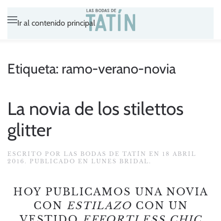
Ir al contenido principal
Etiqueta:
ramo-verano-novia
La novia de los stilettos
glitter
ESCRITO POR
LAS BODAS DE TATÍN
EN
18 ABRIL
2016
. PUBLICADO EN
LUNES BRIDAL
.
HOY PUBLICAMOS UNA NOVIA
CON
ESTILAZO
CON UN
VESTIDO
EFFORTLESS CHIC