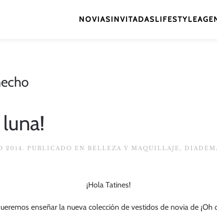
NOVIAS
INVITADAS
LIFESTYLE
AGEN
hecho
 luna!
O 2014
. PUBLICADO EN
BELLEZA Y MAQUILLAJE
,
DIADEM
¡Hola Tatines!
ueremos enseñar la nueva colección de vestidos de novia de ¡Oh 