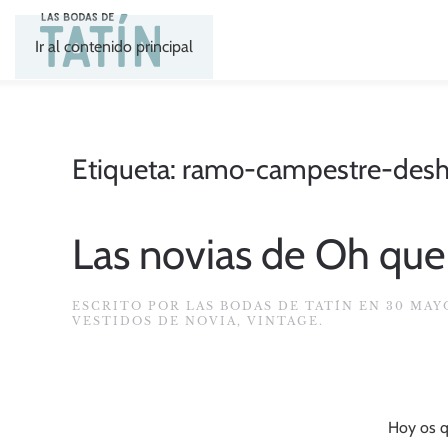
Ir al contenido principal
Etiqueta:
ramo-campestre-des
Las novias de Oh que
ESCRITO POR
LAS BODAS DE TATÍN
EN
30 MAY
VESTIDOS DE NOVIA
,
VINTAGE
.
Hoy os q