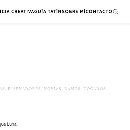
CIA CREATIVA
GUÍA TATÍN
SOBRE MÍ
CONTACTO
AS
,
DISEÑADORES
,
NOVIAS
,
RAMOS
,
TOCADOS
,
que Luna.