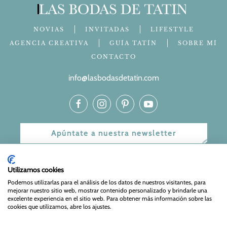
NOVIAS
INVITADAS
LIFESTYLE
AGENCIA CREATIVA
GUÍA TATÍN
SOBRE MÍ
CONTACTO
info@lasbodasdetatin.com
Apúntate a nuestra newsletter
© 2024 Las bodas de Tatín
Utilizamos cookies
Aviso Legal
|
Política de Privacidad y Cookies
| Web Diseñada
Podemos utilizarlas para el análisis de los datos de nuestros visitantes, para
mejorar nuestro sitio web, mostrar contenido personalizado y brindarle una
y mantenida por
Especialistas Web
excelente experiencia en el sitio web. Para obtener más información sobre las
cookies que utilizamos, abre los ajustes.