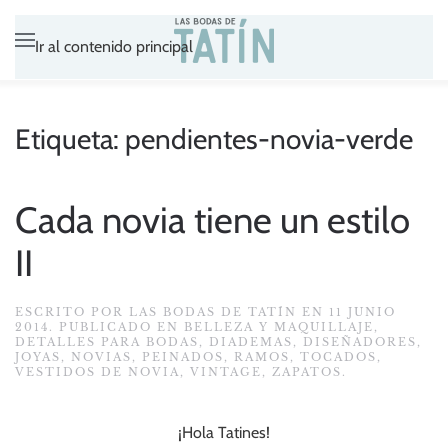
Ir al contenido principal
Etiqueta:
pendientes-novia-verde
Cada novia tiene un estilo
II
ESCRITO POR
LAS BODAS DE TATÍN
EN
11 JUNIO
2014
. PUBLICADO EN
BELLEZA Y MAQUILLAJE
,
DETALLES PARA BODAS
,
DIADEMAS
,
DISEÑADORES
,
JOYAS
,
NOVIAS
,
PEINADOS
,
RAMOS
,
TOCADOS
,
VESTIDOS DE NOVIA
,
VINTAGE
,
ZAPATOS
.
¡Hola Tatines!