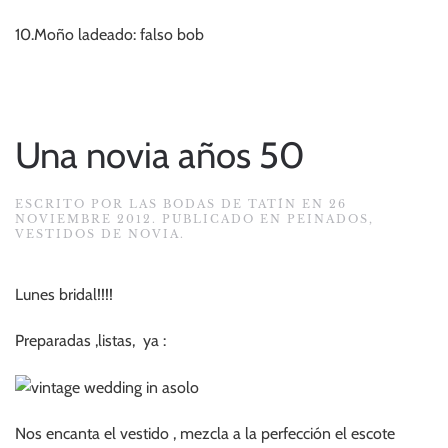
10.Moño ladeado: falso bob
Una novia años 50
ESCRITO POR
LAS BODAS DE TATÍN
EN
26
NOVIEMBRE 2012
. PUBLICADO EN
PEINADOS
,
VESTIDOS DE NOVIA
.
Lunes bridal!!!!
Preparadas ,listas, ya :
Nos encanta el vestido , mezcla a la perfección el escote