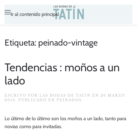
Ir al contenido principal
Etiqueta:
peinado-vintage
Tendencias : moños a un
lado
ESCRITO POR
LAS BODAS DE TATÍN
EN
26 MARZO
2013
. PUBLICADO EN
PEINADOS
.
Lo último de lo último son los moños a un lado, tanto para
novias como para invitadas.