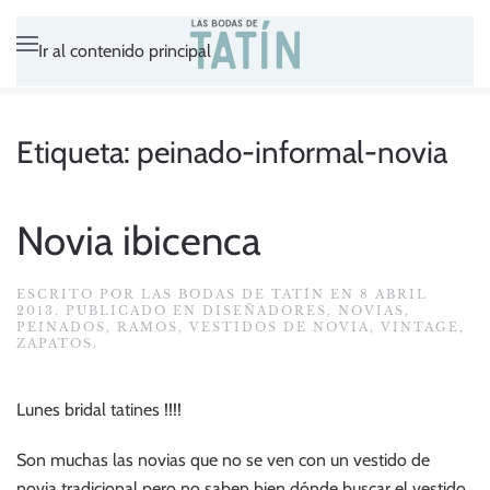
Ir al contenido principal
Etiqueta:
peinado-informal-novia
Novia ibicenca
ESCRITO POR
LAS BODAS DE TATÍN
EN
8 ABRIL
2013
. PUBLICADO EN
DISEÑADORES
,
NOVIAS
,
PEINADOS
,
RAMOS
,
VESTIDOS DE NOVIA
,
VINTAGE
,
ZAPATOS
.
Lunes bridal tatines !!!!
Son muchas las novias que no se ven con un vestido de
novia tradicional pero no saben bien dónde buscar el vestido