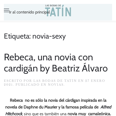
Ir al contenido principal
Etiqueta:
novia-sexy
Rebeca, una novia con
cardigán by Beatriz Álvaro
ESCRITO POR
LAS BODAS DE TATÍN
EN
27 ENERO
2021
. PUBLICADO EN
NOVIAS
.
Rebeca no es sólo la novia del cárdigan inspirada en la
novela de Daphne du Maurier y la famosa película de
Alfred
Hitchcock
, sino que es también una
novia muy camaleónica.