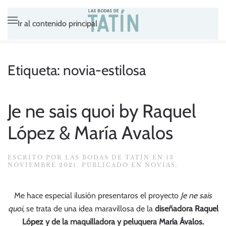
Ir al contenido principal
Etiqueta:
novia-estilosa
Je ne sais quoi by Raquel
López & María Avalos
ESCRITO POR
LAS BODAS DE TATÍN
EN
13
NOVIEMBRE 2021
. PUBLICADO EN
NOVIAS
.
Me hace especial ilusión presentaros el proyecto
Je ne sais
quoi,
se trata de una idea maravillosa de la
diseñadora
Raquel
López
y de la maquilladora y peluquera
María Ávalos.