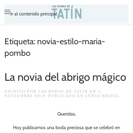
Ir al contenido principal
Etiqueta:
novia-estilo-maria-
pombo
La novia del abrigo mágico
ESCRITO POR
LAS BODAS DE TATÍN
EN
11
NOVIEMBRE 2019
. PUBLICADO EN
LUNES BRIDAL
.
Queridas,
Hoy publicamos una boda preciosa que se celebró en