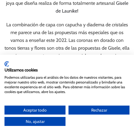
joya que diseña realiza de forma totalmente artesanal
Gisele
de Launike
!
La combinación de capa con capucha y diadema de cristales
me parece una de las propuestas más especiales que os
vamos a enseñar este 2022. Las coronas en dorado con
tonos tierras y flores son otra de las propuestas de Gisele, ella
siempre apuesta por piezas especiales que las novias
disfrutan porque no existen tantos momentos para ponerse
Utilizamos cookies
una diadema-joya o corona. También incluimos un diseño
Podemos utilizarlas para el análisis de los datos de nuestros visitantes, para
más discreto para las novias que no se atreven con piezas
mejorar nuestro sitio web, mostrar contenido personalizado y brindarle una
efecto «wow».
excelente experiencia en el sitio web. Para obtener más información sobre las
cookies que utilizamos, abre los ajustes.
Aceptar todo
Rechazar
No, ajustar