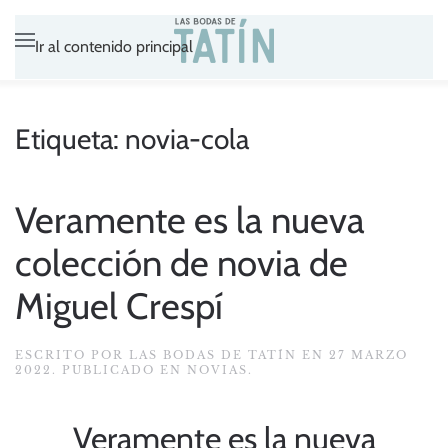
Ir al contenido principal
Etiqueta:
novia-cola
Veramente es la nueva
colección de novia de
Miguel Crespí
ESCRITO POR
LAS BODAS DE TATÍN
EN
27 MARZO
2022
. PUBLICADO EN
NOVIAS
.
Veramente es la nueva