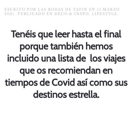
ESCRITO POR
LAS BODAS DE TATÍN
EN
15 MARZO
2021
. PUBLICADO EN
DECO & INSPO
,
LIFESTYLE
.
Tenéis que leer hasta el final
porque también hemos
incluido una lista de los viajes
que os recomiendan en
tiempos de Covid así como sus
destinos estrella.