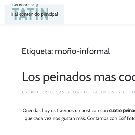
Ir al contenido principal
Etiqueta:
moño-informal
Los peinados mas coo
ESCRITO POR
LAS BODAS DE TATÍN
EN
12 DIC
Queridas hoy os traemos un post con con
cuatro peina
que cada vez nos gustan más. Contamos con
Esif Fot