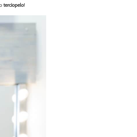
to
terciopelo
!