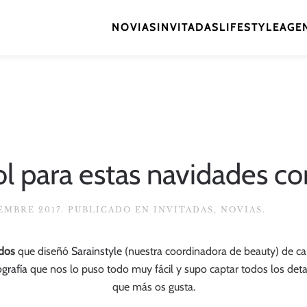
NOVIAS
INVITADAS
LIFESTYLE
AGEN
l para estas navidades c
IEMBRE 2017
. PUBLICADO EN
INVITADAS
,
NOVIAS
.
dos
que diseñó
Sarainstyle
(nuestra coordinadora de beauty) de ca
ografía
que nos lo puso todo muy fácil y supo captar todos los detal
que más os gusta.