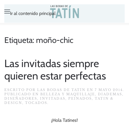
Ir al contenido principal
Etiqueta:
moño-chic
Las invitadas siempre
quieren estar perfectas
ESCRITO POR
LAS BODAS DE TATÍN
EN
7 MAYO 2014
.
PUBLICADO EN
BELLEZA Y MAQUILLAJE
,
DIADEMAS
,
DISEÑADORES
,
INVITADAS
,
PEINADOS
,
TATIN &
DESIGN
,
TOCADOS
.
¡Hola Tatines!