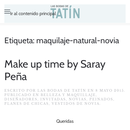
Ir al contenido principal
Etiqueta:
maquilaje-natural-novia
Make up time by Saray
Peña
ESCRITO POR
LAS BODAS DE TATÍN
EN
8 MAYO 2015
.
PUBLICADO EN
BELLEZA Y MAQUILLAJE
,
DISEÑADORES
,
INVITADAS
,
NOVIAS
,
PEINADOS
,
PLANES DE CHICAS
,
VESTIDOS DE NOVIA
.
Queridas