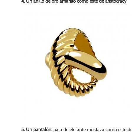
4. Un anillo de oro amarillo como éste de aristocracy
5. Un pantalón:
pata de elefante mostaza como este d