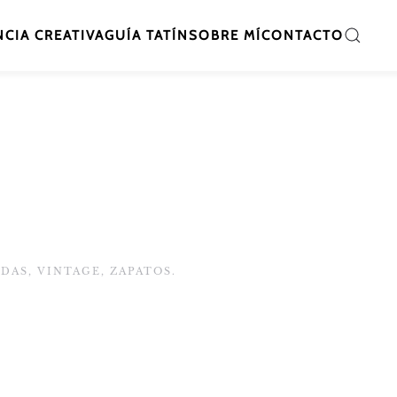
CIA CREATIVA
GUÍA TATÍN
SOBRE MÍ
CONTACTO
ADAS
,
VINTAGE
,
ZAPATOS
.