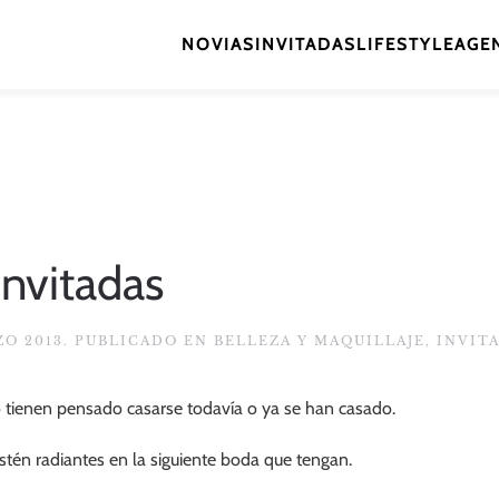
NOVIAS
INVITADAS
LIFESTYLE
AGEN
invitadas
ZO 2013
. PUBLICADO EN
BELLEZA Y MAQUILLAJE
,
INVIT
 tienen pensado casarse todavía o ya se han casado.
tén radiantes en la siguiente boda que tengan.