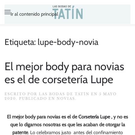
Ir al contenido principal
Etiqueta:
lupe-body-novia
El mejor body para novias
es el de corsetería Lupe
ESCRITO POR
LAS BODAS DE TATÍN
EN
5 MAYO
2020
. PUBLICADO EN
NOVIAS
.
El mejor body para novias es el de
Corsetería Lupe
, y no es
que lo digamos nosotras es que les acaban de otorgar la
patente
. Lo celebramos justo antes del confinamiento