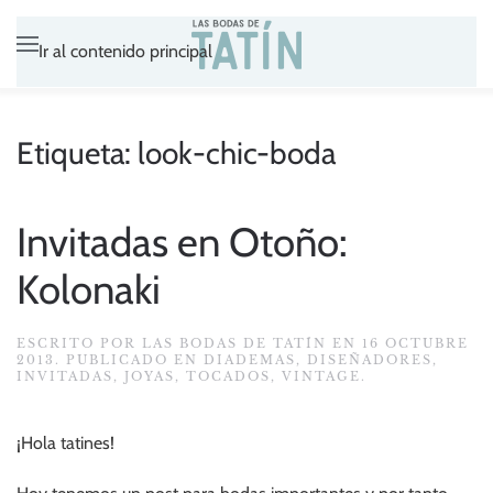
Ir al contenido principal
Etiqueta:
look-chic-boda
Invitadas en Otoño:
Kolonaki
ESCRITO POR
LAS BODAS DE TATÍN
EN
16 OCTUBRE
2013
. PUBLICADO EN
DIADEMAS
,
DISEÑADORES
,
INVITADAS
,
JOYAS
,
TOCADOS
,
VINTAGE
.
¡Hola tatines!