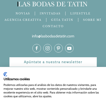
NOVIAS
INVITADAS
LIFESTYLE
AGENCIA CREATIVA
GUÍA TATÍN
SOBRE MÍ
CONTACTO
info@lasbodasdetatin.com
Apúntate a nuestra newsletter
© 2024 Las bodas de Tatín
Utilizamos cookies
Aviso Legal
|
Política de Privacidad y Cookies
| Web Diseñada
Podemos utilizarlas para el análisis de los datos de nuestros visitantes, para
mejorar nuestro sitio web, mostrar contenido personalizado y brindarle una
y mantenida por
Especialistas Web
excelente experiencia en el sitio web. Para obtener más información sobre las
cookies que utilizamos, abre los ajustes.