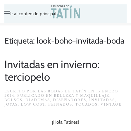
Ir al contenido principal
Etiqueta:
look-boho-invitada-boda
Invitadas en invierno:
terciopelo
ESCRITO POR
LAS BODAS DE TATÍN
EN
15 ENERO
2014
. PUBLICADO EN
BELLEZA Y MAQUILLAJE
,
BOLSOS
,
DIADEMAS
,
DISEÑADORES
,
INVITADAS
,
JOYAS
,
LOW COST
,
PEINADOS
,
TOCADOS
,
VINTAGE
.
¡Hola Tatines!