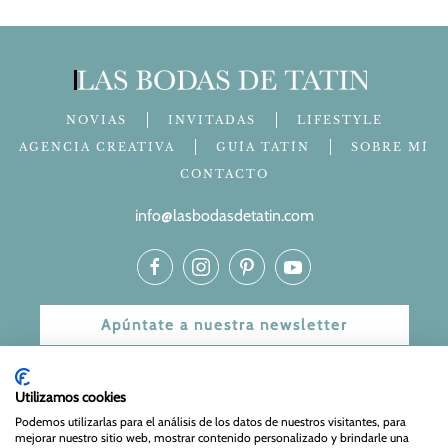
NOVIAS
INVITADAS
LIFESTYLE
AGENCIA CREATIVA
GUÍA TATÍN
SOBRE MÍ
CONTACTO
info@lasbodasdetatin.com
Apúntate a nuestra newsletter
© 2024 Las bodas de Tatín
Utilizamos cookies
Aviso Legal
|
Política de Privacidad y Cookies
| Web Diseñada
Podemos utilizarlas para el análisis de los datos de nuestros visitantes, para
mejorar nuestro sitio web, mostrar contenido personalizado y brindarle una