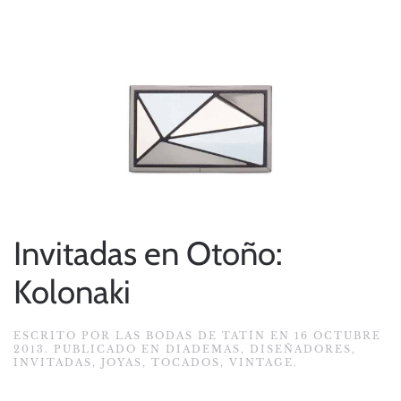
Invitadas en Otoño:
Kolonaki
ESCRITO POR
LAS BODAS DE TATÍN
EN
16 OCTUBRE
2013
. PUBLICADO EN
DIADEMAS
,
DISEÑADORES
,
INVITADAS
,
JOYAS
,
TOCADOS
,
VINTAGE
.