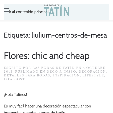
Ir al contenido principal
Etiqueta:
liulium-centros-de-mesa
Flores: chic and cheap
ESCRITO POR
LAS BODAS DE TATÍN
EN
4 OCTUBRE
2013
. PUBLICADO EN
DECO & INSPO
,
DECORACIÓN
,
DETALLES PARA BODAS
,
INSPIRACIÓN
,
LIFESTYLE
,
LOW COST
.
¡Hola Tatines!
Es muy fácil hacer una decoración espectacular con
hortensias, peonias y rosas de jardín.