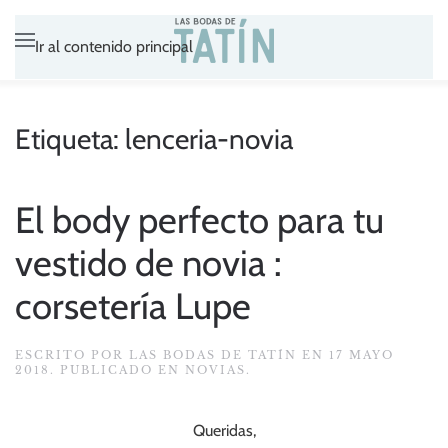
Ir al contenido principal
Etiqueta:
lenceria-novia
El body perfecto para tu
vestido de novia :
corsetería Lupe
ESCRITO POR
LAS BODAS DE TATÍN
EN
17 MAYO
2018
. PUBLICADO EN
NOVIAS
.
Queridas,