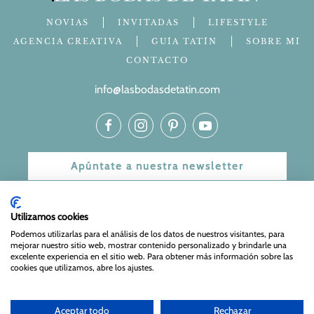
NOVIAS
INVITADAS
LIFESTYLE
AGENCIA CREATIVA
GUÍA TATÍN
SOBRE MÍ
CONTACTO
info@lasbodasdetatin.com
Apúntate a nuestra newsletter
© 2024 Las bodas de Tatín
Utilizamos cookies
Aviso Legal
|
Política de Privacidad y Cookies
| Web Diseñada
Podemos utilizarlas para el análisis de los datos de nuestros visitantes, para
mejorar nuestro sitio web, mostrar contenido personalizado y brindarle una
y mantenida por
Especialistas Web
excelente experiencia en el sitio web. Para obtener más información sobre las
cookies que utilizamos, abre los ajustes.
Aceptar todo
Rechazar