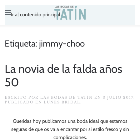
Ir al contenido principal
Etiqueta:
jimmy-choo
La novia de la falda años
50
ESCRITO POR
LAS BODAS DE TATÍN
EN
3 JULIO 2017
.
PUBLICADO EN
LUNES BRIDAL
.
Queridas hoy publicamos una boda ideal que estamos
seguras de que os va a encantar por si estilo fresco y sin
complicaciones.