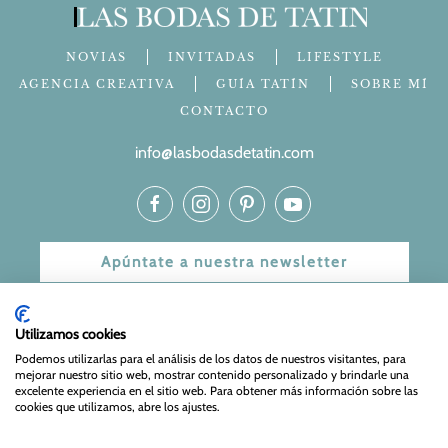
NOVIAS
INVITADAS
LIFESTYLE
AGENCIA CREATIVA
GUÍA TATÍN
SOBRE MÍ
CONTACTO
info@lasbodasdetatin.com
Apúntate a nuestra newsletter
© 2024 Las bodas de Tatín
Utilizamos cookies
Aviso Legal
|
Política de Privacidad y Cookies
| Web Diseñada
Podemos utilizarlas para el análisis de los datos de nuestros visitantes, para
mejorar nuestro sitio web, mostrar contenido personalizado y brindarle una
y mantenida por
Especialistas Web
excelente experiencia en el sitio web. Para obtener más información sobre las
cookies que utilizamos, abre los ajustes.