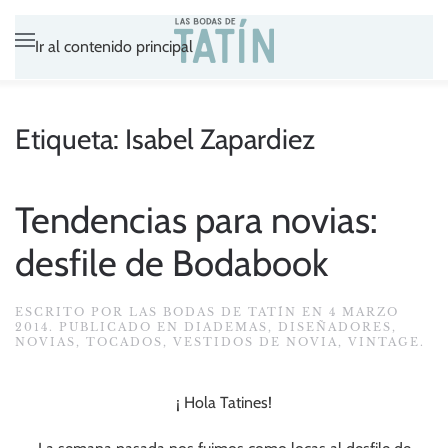
Ir al contenido principal
Etiqueta:
Isabel Zapardiez
Tendencias para novias:
desfile de Bodabook
ESCRITO POR
LAS BODAS DE TATÍN
EN
4 MARZO
2014
. PUBLICADO EN
DIADEMAS
,
DISEÑADORES
,
NOVIAS
,
TOCADOS
,
VESTIDOS DE NOVIA
,
VINTAGE
.
¡ Hola Tatines!