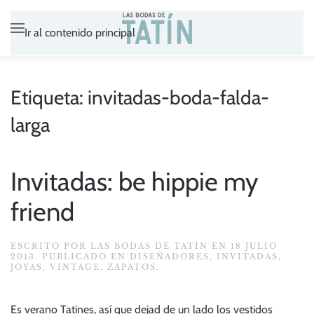
Ir al contenido principal
Etiqueta:
invitadas-boda-falda-
larga
Invitadas: be hippie my
friend
ESCRITO POR
LAS BODAS DE TATÍN
EN
18 JULIO
2013
. PUBLICADO EN
DISEÑADORES
,
INVITADAS
,
JOYAS
,
VINTAGE
,
ZAPATOS
.
Es verano Tatines, así que dejad de un lado los vestidos