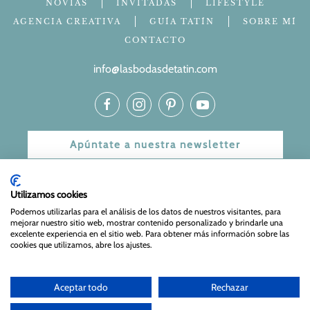
NOVIAS
INVITADAS
LIFESTYLE
AGENCIA CREATIVA
GUÍA TATÍN
SOBRE MÍ
CONTACTO
info@lasbodasdetatin.com
Apúntate a nuestra newsletter
© 2024 Las bodas de Tatín
Utilizamos cookies
Aviso Legal
|
Política de Privacidad y Cookies
| Web Diseñada
Podemos utilizarlas para el análisis de los datos de nuestros visitantes, para
mejorar nuestro sitio web, mostrar contenido personalizado y brindarle una
y mantenida por
Especialistas Web
excelente experiencia en el sitio web. Para obtener más información sobre las
cookies que utilizamos, abre los ajustes.
Aceptar todo
Rechazar