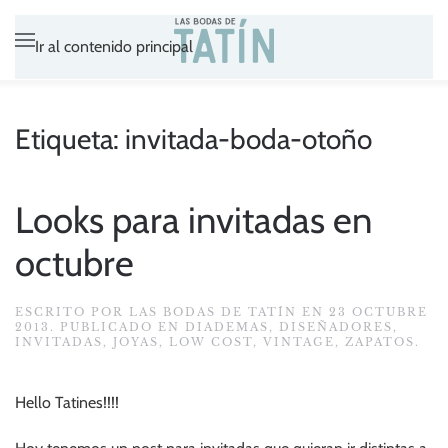
Ir al contenido principal
Etiqueta:
invitada-boda-otoño
Looks para invitadas en
octubre
ESCRITO POR
LAS BODAS DE TATÍN
EN
23 OCTUBRE
2013
. PUBLICADO EN
DIADEMAS
,
DISEÑADORES
,
INVITADAS
,
JOYAS
,
LOW COST
,
VINTAGE
,
ZAPATOS
.
Hello Tatines!!!!