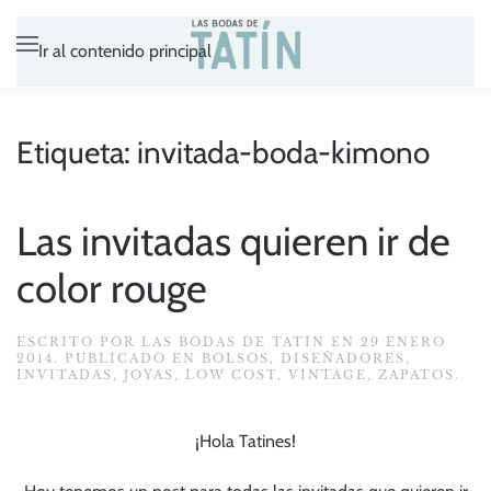
Ir al contenido principal
Etiqueta:
invitada-boda-kimono
Las invitadas quieren ir de
color rouge
ESCRITO POR
LAS BODAS DE TATÍN
EN
29 ENERO
2014
. PUBLICADO EN
BOLSOS
,
DISEÑADORES
,
INVITADAS
,
JOYAS
,
LOW COST
,
VINTAGE
,
ZAPATOS
.
¡Hola Tatines!