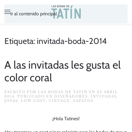
Ir al contenido principal
Etiqueta:
invitada-boda-2014
A las invitadas les gusta el
color coral
ESCRITO POR
LAS BODAS DE TATÍN
EN
23 ABRIL
2014
. PUBLICADO EN
DISEÑADORES
,
INVITADAS
,
JOYAS
,
LOW COST
,
VINTAGE
,
ZAPATOS
.
¡Hola Tatines!