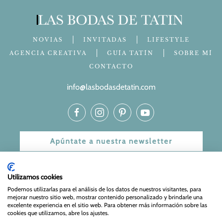
NOVIAS
INVITADAS
LIFESTYLE
AGENCIA CREATIVA
GUÍA TATÍN
SOBRE MÍ
CONTACTO
info@lasbodasdetatin.com
Apúntate a nuestra newsletter
© 2024 Las bodas de Tatín
Utilizamos cookies
Aviso Legal
|
Política de Privacidad y Cookies
| Web Diseñada
Podemos utilizarlas para el análisis de los datos de nuestros visitantes, para
mejorar nuestro sitio web, mostrar contenido personalizado y brindarle una
y mantenida por
Especialistas Web
excelente experiencia en el sitio web. Para obtener más información sobre las
cookies que utilizamos, abre los ajustes.