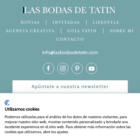
NOVIAS
INVITADAS
LIFESTYLE
AGENCIA CREATIVA
GUÍA TATÍN
SOBRE MÍ
CONTACTO
info@lasbodasdetatin.com
Apúntate a nuestra newsletter
© 2024 Las bodas de Tatín
Utilizamos cookies
Aviso Legal
|
Política de Privacidad y Cookies
| Web Diseñada
Podemos utilizarlas para el análisis de los datos de nuestros visitantes, para
mejorar nuestro sitio web, mostrar contenido personalizado y brindarle una
y mantenida por
Especialistas Web
excelente experiencia en el sitio web. Para obtener más información sobre las
cookies que utilizamos, abre los ajustes.