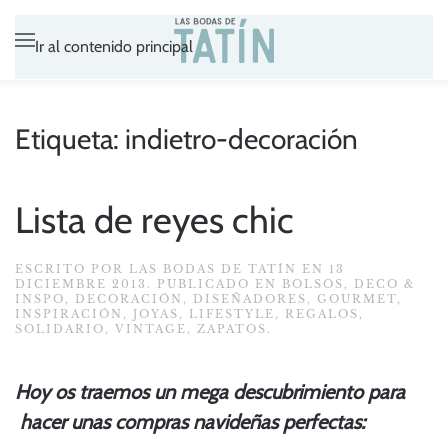
Ir al contenido principal
Etiqueta:
indietro-decoración
Lista de reyes chic
ESCRITO POR
LAS BODAS DE TATÍN
EN
13
DICIEMBRE 2013
. PUBLICADO EN
BOLSOS
,
DECO &
INSPO
,
DECORACIÓN
,
DISEÑADORES
,
GOURMET
,
INSPIRACIÓN
,
JOYAS
,
LIFESTYLE
,
REGALOS
,
SOLIDARIO
,
VINTAGE
,
ZAPATOS
.
Hoy os traemos un mega descubrimiento para
hacer unas compras navideñas perfectas: