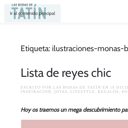
Ir al contenido principal
Etiqueta:
ilustraciones-monas-
Lista de reyes chic
ESCRITO POR
LAS BODAS DE TATÍN
EN
13 DIC
INSPIRACIÓN
,
JOYAS
,
LIFESTYLE
,
REGALOS
,
SO
Hoy os traemos un mega descubrimiento par