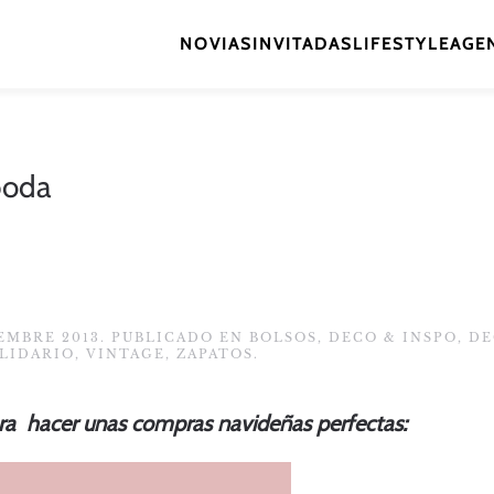
NOVIAS
INVITADAS
LIFESTYLE
AGEN
boda
IEMBRE 2013
. PUBLICADO EN
BOLSOS
,
DECO & INSPO
,
DE
LIDARIO
,
VINTAGE
,
ZAPATOS
.
a hacer unas compras navideñas perfectas: