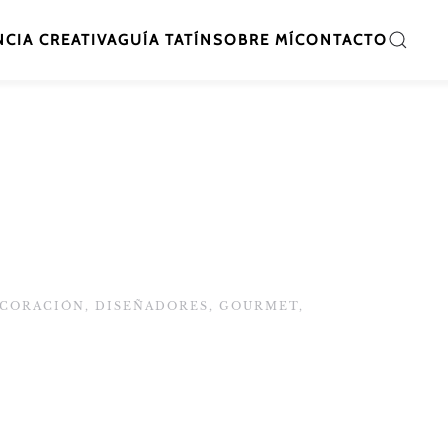
CIA CREATIVA
GUÍA TATÍN
SOBRE MÍ
CONTACTO
CORACIÓN
,
DISEÑADORES
,
GOURMET
,