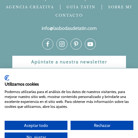
AGENCIA CREATIVA
GUÍA TATÍN
SOBRE MÍ
CONTACTO
info@lasbodasdetatin.com
Apúntate a nuestra newsletter
© 2024 Las bodas de Tatín
Utilizamos cookies
Aviso Legal
|
Política de Privacidad y Cookies
| Web Diseñada
Podemos utilizarlas para el análisis de los datos de nuestros visitantes, para
mejorar nuestro sitio web, mostrar contenido personalizado y brindarle una
y mantenida por
Especialistas Web
excelente experiencia en el sitio web. Para obtener más información sobre las
cookies que utilizamos, abre los ajustes.
Aceptar todo
Rechazar
No, ajustar