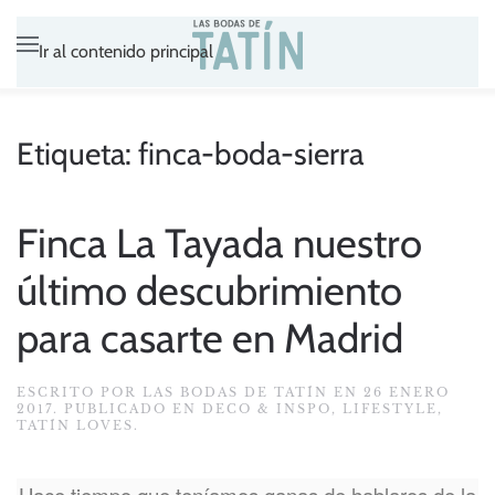
Ir al contenido principal
Etiqueta:
finca-boda-sierra
Finca La Tayada nuestro
último descubrimiento
para casarte en Madrid
ESCRITO POR
LAS BODAS DE TATÍN
EN
26 ENERO
2017
. PUBLICADO EN
DECO & INSPO
,
LIFESTYLE
,
TATÍN LOVES
.