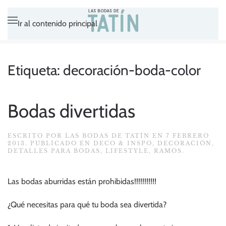
Ir al contenido principal
Etiqueta:
decoración-boda-color
Bodas divertidas
ESCRITO POR
LAS BODAS DE TATÍN
EN
7 FEBRERO
2013
. PUBLICADO EN
DECO & INSPO
,
DECORACIÓN
,
DETALLES PARA BODAS
,
LIFESTYLE
,
RAMOS
.
Las bodas aburridas están prohibidas!!!!!!!!!!!
¿Qué necesitas para qué tu boda sea divertida?