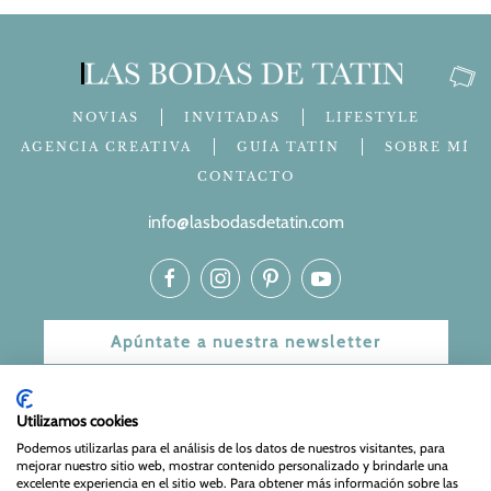
NOVIAS
INVITADAS
LIFESTYLE
AGENCIA CREATIVA
GUÍA TATÍN
SOBRE MÍ
CONTACTO
info@lasbodasdetatin.com
Apúntate a nuestra newsletter
© 2024 Las bodas de Tatín
Utilizamos cookies
Aviso Legal
|
Política de Privacidad y Cookies
| Web Diseñada
Podemos utilizarlas para el análisis de los datos de nuestros visitantes, para
mejorar nuestro sitio web, mostrar contenido personalizado y brindarle una
y mantenida por
Especialistas Web
excelente experiencia en el sitio web. Para obtener más información sobre las