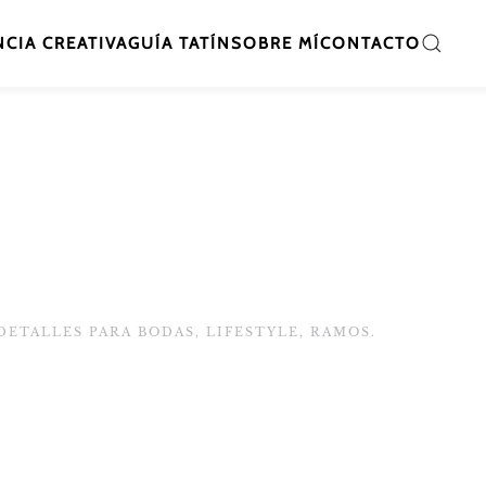
CIA CREATIVA
GUÍA TATÍN
SOBRE MÍ
CONTACTO
DETALLES PARA BODAS
,
LIFESTYLE
,
RAMOS
.