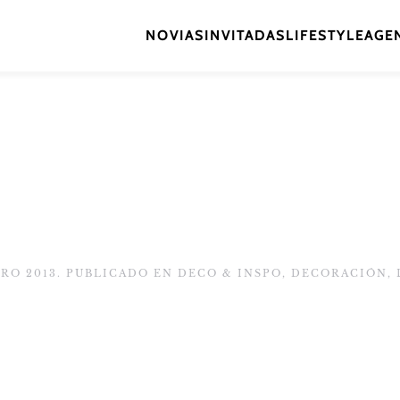
NOVIAS
INVITADAS
LIFESTYLE
AGEN
ERO 2013
. PUBLICADO EN
DECO & INSPO
,
DECORACIÓN
,