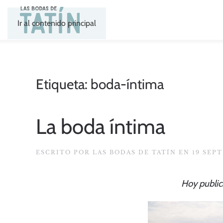
Ir al contenido principal
Etiqueta:
boda-íntima
La boda íntima
ESCRITO POR
LAS BODAS DE TATÍN
EN
19 SEP
Hoy public