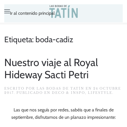
Ir al contenido principal
Etiqueta:
boda-cadiz
Nuestro viaje al Royal
Hideway Sacti Petri
ESCRITO POR
LAS BODAS DE TATÍN
EN
24 OCTUBRE
2017
. PUBLICADO EN
DECO & INSPO
,
LIFESTYLE
.
Las que nos seguís por redes, sabéis que a finales de
septiembre, disfrutamos de un planazo impresionante: