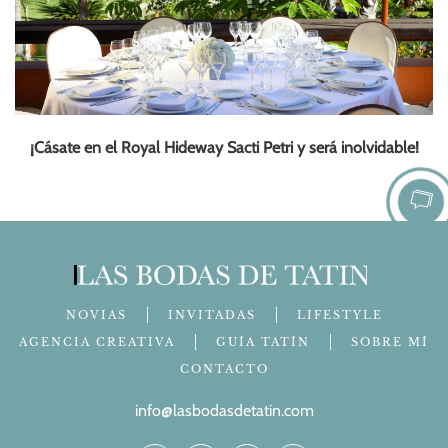
¡Cásate en el Royal Hideway Sacti Petri y será inolvidable!
NOVIAS
INVITADAS
LIFESTYLE
AGENCIA CREATIVA
GUÍA TATÍN
SOBRE MÍ
CONTACTO
info@lasbodasdetatin.com