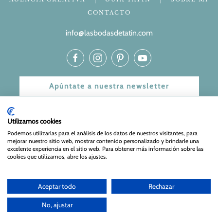
CONTACTO
info@lasbodasdetatin.com
Apúntate a nuestra newsletter
© 2024 Las bodas de Tatín
Utilizamos cookies
Aviso Legal
|
Política de Privacidad y Cookies
| Web Diseñada
Podemos utilizarlas para el análisis de los datos de nuestros visitantes, para
mejorar nuestro sitio web, mostrar contenido personalizado y brindarle una
y mantenida por
Especialistas Web
excelente experiencia en el sitio web. Para obtener más información sobre las
cookies que utilizamos, abre los ajustes.
Aceptar todo
Rechazar
No, ajustar