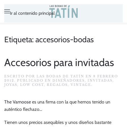
Ir al contenido principal
Etiqueta:
accesorios-bodas
Accesorios para invitadas
ESCRITO POR
LAS BODAS DE TATÍN
EN
8 FEBRERO
2012
. PUBLICADO EN
DISEÑADORES
,
INVITADAS
,
JOYAS
,
LOW COST
,
REGALOS
,
VINTAGE
.
The Vamoose
es una firma con la que hemos tenido un
auténtico flechazo…
Tienen unos precios asequibles y unos diseños bastante