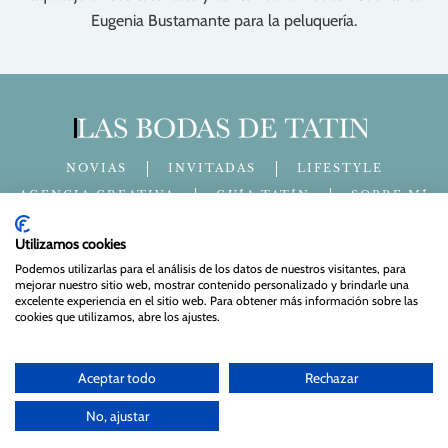
Eugenia Bustamante para la peluquería.
NOVIAS
INVITADAS
LIFESTYLE
AGENCIA CREATIVA
GUÍA TATÍN
SOBRE MÍ
CONTACTO
Utilizamos cookies
info@lasbodasdetatin.com
Podemos utilizarlas para el análisis de los datos de nuestros visitantes, para
mejorar nuestro sitio web, mostrar contenido personalizado y brindarle una
excelente experiencia en el sitio web. Para obtener más información sobre las
cookies que utilizamos, abre los ajustes.
Apúntate a nuestra newsletter
Aceptar todo
Rechazar
No, ajustar
© 2024 Las bodas de Tatín