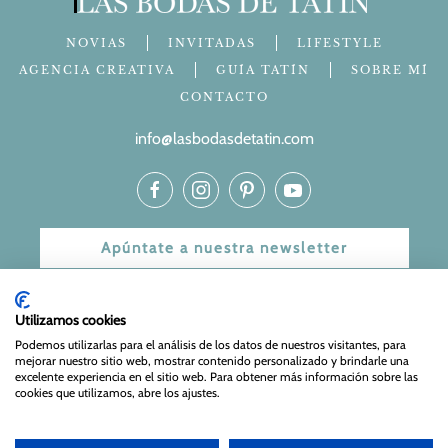
NOVIAS
INVITADAS
LIFESTYLE
AGENCIA CREATIVA
GUÍA TATÍN
SOBRE MÍ
CONTACTO
info@lasbodasdetatin.com
Apúntate a nuestra newsletter
© 2024 Las bodas de Tatín
Utilizamos cookies
Aviso Legal
|
Política de Privacidad y Cookies
| Web Diseñada
Podemos utilizarlas para el análisis de los datos de nuestros visitantes, para
mejorar nuestro sitio web, mostrar contenido personalizado y brindarle una
y mantenida por
Especialistas Web
excelente experiencia en el sitio web. Para obtener más información sobre las
cookies que utilizamos, abre los ajustes.