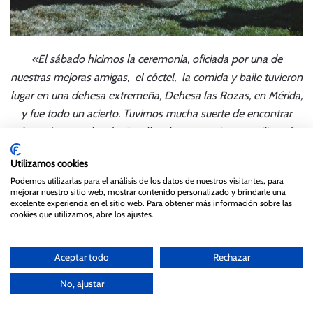
«El sábado hicimos la ceremonia, oficiada por una de
nuestras mejoras amigas, el cóctel, la comida y baile tuvieron
lugar en una dehesa extremeña, Dehesa las Rozas, en Mérida,
y fue todo un acierto. Tuvimos mucha suerte de encontrar
algo así, ya que las dueñas, llevaban poco tiempo utilizando
la finca para celebraciones. Buscábamos algo que a la vista
Utilizamos cookies
fuera bello, con mucho verde, flores, “limpio” ) con luz, con
Podemos utilizarlas para el análisis de los datos de nuestros visitantes, para
vegetación y por supuesto con estilo, y la verdad que de todo
mejorar nuestro sitio web, mostrar contenido personalizado y brindarle una
excelente experiencia en el sitio web. Para obtener más información sobre las
lo que vimos no tuvimos ninguna duda de que era el lugar
cookies que utilizamos, abre los ajustes.
perfecto, y fue un gran acierto.»
Aceptar todo
Rechazar
No, ajustar