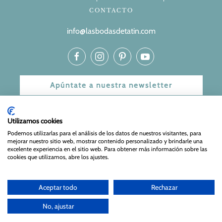
CONTACTO
info@lasbodasdetatin.com
Apúntate a nuestra newsletter
© 2024 Las bodas de Tatín
Utilizamos cookies
Podemos utilizarlas para el análisis de los datos de nuestros visitantes, para
Aviso Legal
|
Política de Privacidad y Cookies
| Web Diseñada
mejorar nuestro sitio web, mostrar contenido personalizado y brindarle una
y mantenida por
Especialistas Web
excelente experiencia en el sitio web. Para obtener más información sobre las
cookies que utilizamos, abre los ajustes.
Aceptar todo
Rechazar
No, ajustar