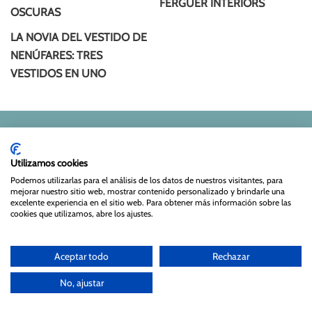
FERGUER INTERIORS
OSCURAS
LA NOVIA DEL VESTIDO DE
NENÚFARES: TRES
VESTIDOS EN UNO
Utilizamos cookies
NOVIAS
INVITADAS
LIFESTYLE
Podemos utilizarlas para el análisis de los datos de nuestros visitantes, para
mejorar nuestro sitio web, mostrar contenido personalizado y brindarle una
AGENCIA CREATIVA
GUÍA TATÍN
SOBRE MÍ
excelente experiencia en el sitio web. Para obtener más información sobre las
cookies que utilizamos, abre los ajustes.
CONTACTO
info@lasbodasdetatin.com
Aceptar todo
Rechazar
No, ajustar