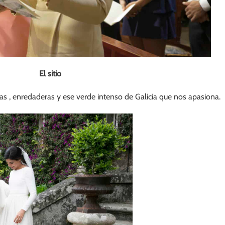
El sitio
as , enredaderas y ese verde intenso de Galicia que nos apasiona.