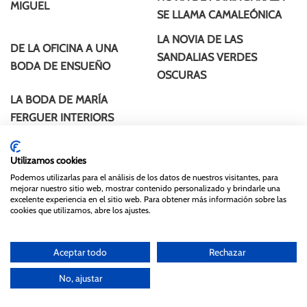
MIGUEL
SE LLAMA CAMALEÓNICA
LA NOVIA DE LAS
DE LA OFICINA A UNA
SANDALIAS VERDES
BODA DE ENSUEÑO
OSCURAS
LA BODA DE MARÍA
FERGUER INTERIORS
Utilizamos cookies
Podemos utilizarlas para el análisis de los datos de nuestros visitantes, para
mejorar nuestro sitio web, mostrar contenido personalizado y brindarle una
excelente experiencia en el sitio web. Para obtener más información sobre las
cookies que utilizamos, abre los ajustes.
NOVIAS
INVITADAS
LIFESTYLE
AGENCIA CREATIVA
GUÍA TATÍN
SOBRE MÍ
Aceptar todo
Rechazar
CONTACTO
No, ajustar
info@lasbodasdetatin.com