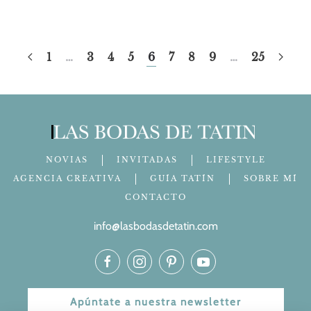
1
…
3
4
5
6
7
8
9
…
25
NOVIAS
INVITADAS
LIFESTYLE
AGENCIA CREATIVA
GUÍA TATÍN
SOBRE MÍ
CONTACTO
info@lasbodasdetatin.com
Apúntate a nuestra newsletter